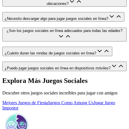
ubicaciones?
¿Necesito descargar algo para jugar juegos sociales en línea?
¿Son los juegos sociales en línea adecuados para todas las edades?
¿Cuánto duran las rondas de juegos sociales en línea?
¿Puedo jugar juegos sociales en línea en dispositivos móviles?
Explora Más Juegos Sociales
Descubre otros juegos sociales increíbles para jugar con amigos
Mejores Juegos de Fiesta
Juegos Como Among Us
Jugar Juego
Impostor