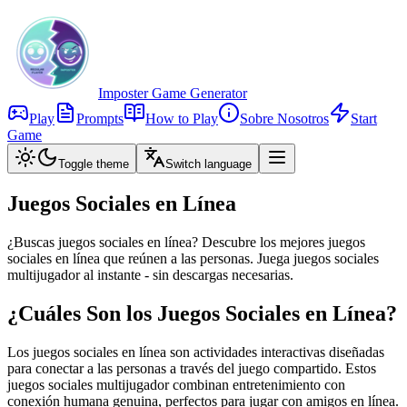
Imposter Game Generator
Play
Prompts
How to Play
Sobre Nosotros
Start
Game
Toggle theme
Switch language
Juegos Sociales en Línea
¿Buscas juegos sociales en línea? Descubre los mejores juegos
sociales en línea que reúnen a las personas. Juega juegos sociales
multijugador al instante - sin descargas necesarias.
¿Cuáles Son los Juegos Sociales en Línea?
Los juegos sociales en línea son actividades interactivas diseñadas
para conectar a las personas a través del juego compartido. Estos
juegos sociales multijugador combinan entretenimiento con
conexión humana genuina, perfectos para jugar con amigos en línea.