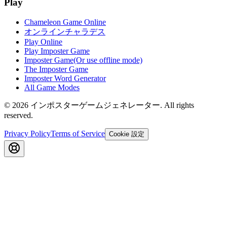
Play
Chameleon Game Online
オンラインチャラデス
Play Online
Play Imposter Game
Imposter Game(Or use offline mode)
The Imposter Game
Imposter Word Generator
All Game Modes
©
2026
インポスターゲームジェネレーター
. All rights
reserved.
Privacy Policy
Terms of Service
Cookie 設定