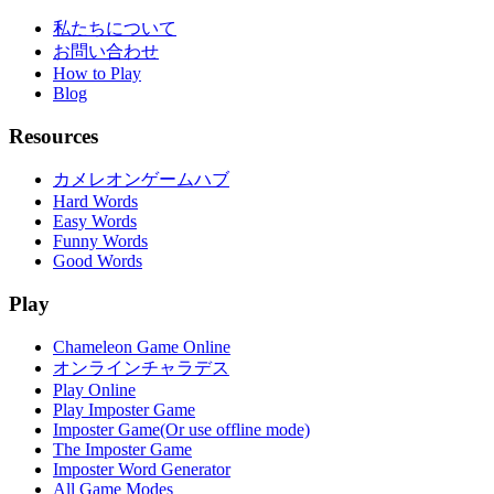
私たちについて
お問い合わせ
How to Play
Blog
Resources
カメレオンゲームハブ
Hard Words
Easy Words
Funny Words
Good Words
Play
Chameleon Game Online
オンラインチャラデス
Play Online
Play Imposter Game
Imposter Game(Or use offline mode)
The Imposter Game
Imposter Word Generator
All Game Modes