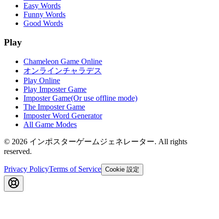
Easy Words
Funny Words
Good Words
Play
Chameleon Game Online
オンラインチャラデス
Play Online
Play Imposter Game
Imposter Game(Or use offline mode)
The Imposter Game
Imposter Word Generator
All Game Modes
©
2026
インポスターゲームジェネレーター
. All rights
reserved.
Privacy Policy
Terms of Service
Cookie 設定