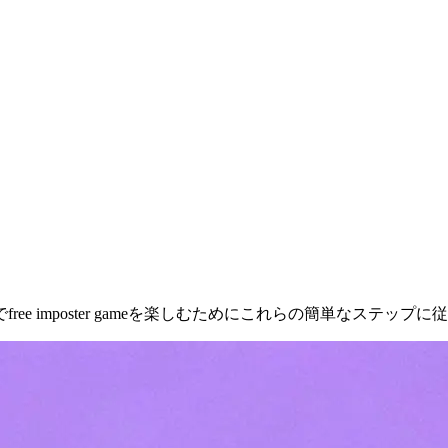
ープでfree imposter gameを楽しむためにこれらの簡単なステッ