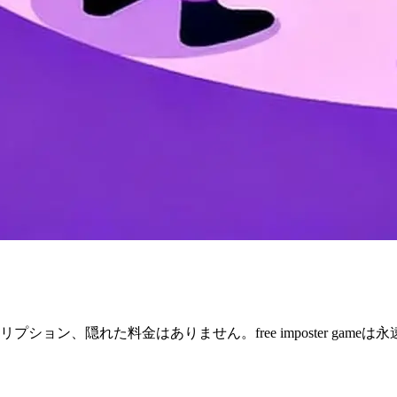
スクリプション、隠れた料金はありません。free imposter gam