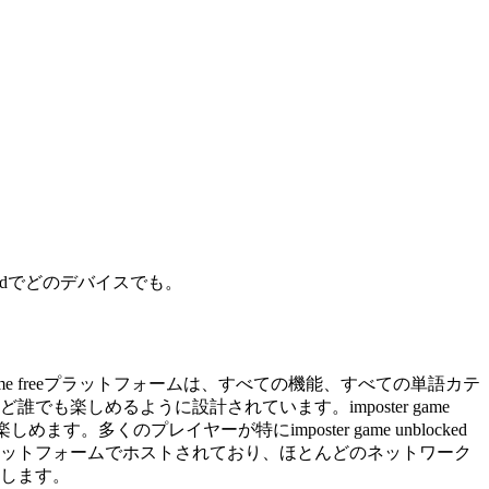
blockedでどのデバイスでも。
 game freeプラットフォームは、すべての機能、すべての単語カテ
誰でも楽しめるように設計されています。imposter game
くのプレイヤーが特にimposter game unblocked
量なプラットフォームでホストされており、ほとんどのネットワーク
味します。