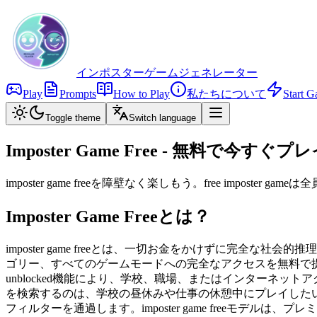
インポスターゲームジェネレーター
Play
Prompts
How to Play
私たちについて
Start 
Toggle theme
Switch language
Imposter Game Free - 無料で今すぐプ
imposter game freeを障壁なく楽しもう。free imposter 
Imposter Game Freeとは？
imposter game freeとは、一切お金をかけずに完全な社
ゴリー、すべてのゲームモードへの完全なアクセスを無料で提供します。
unblocked機能により、学校、職場、またはインターネットアク
を検索するのは、学校の昼休みや仕事の休憩中にプレイしたいからで
フィルターを通過します。imposter game freeモデ