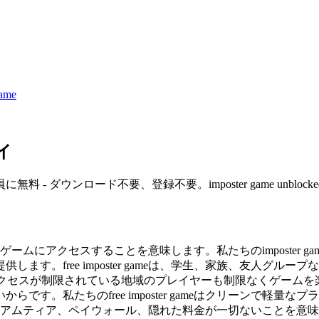
Game
レイ
gameは全員に無料 - ダウンロード不要、登録不要。imposter game un
会的推理ゲームにアクセスすることを意味します。私たちのimposter
free imposter gameは、学生、家族、友人グループなど
セスが制限されている地域のプレイヤーも制限なくゲームを楽しめます。多
す。私たちのfree imposter gameはクリーンで軽
ルは、プレミアムティア、ペイウォール、隠れた料金が一切ないことを意